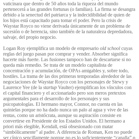
vaticinara que dentro de 50 años toda la riqueza del mundo
pertenecerá a las grandes fortunas (o familias). La firma se desangra
debido a la senectud del patriarca y la indecidibilidad de quien de
los hijos está capacitado para tomar el poder. Pero la crisis de
Waystar Royco no viene derivada únicamente de un problema de
sucesión o de herencia, sino también de la naturaleza depredadora,
salvaje, del propio negocio.
Logan Roy ejemplifica un modelo de empresario
old school
cuyas
reglas del juego pasan por comprar y vender. Absorber significa
hacerte más fuerte. Las fusiones tampoco han de descartarse si no
queda más remedio. Se trata de un modelo capitalista de
concentración y acumulación, de OPAs amigables y, sobre todo,
hostiles. La trama de las dos primeras temporadas alrededor de las
negociaciones de Waystar Royco con los personajes de Stewy y
Laurence Yee (de la
startup
Vaulter) ejemplifican los vínculos con
el capital financiero y el accionariado pero son meros pretextos
argumentales para el desarrollo de los personajes y sus
psicopatologías. El hermano mayor, Connor, no cuenta en las
quinielas porque no ha dado nunca un palo al agua y vive de las
rentas, como un aristócrata, aunque su aspiración consiste en
convertirse en Presidente de los Estados Unidos. El hermano a
priori más elegible, Kendall, está obsesionado con matar
“simbólicamente” al padre. A diferencia de Roman, Ken no puede
ser cínico sencillamente porque no es lo suficientemente “canalla” o