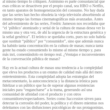
al mismo tiempo lo critiquen. Asimismo es parte consustancial que
esas críticas se desactiven por el propio canal, sea HBO o Netflix,
en tanto aparatos de homogeneización del consumo. No hay duda
que las series han hecho obsoleta la vieja televisión absorbiendo al
mismo tiempo las formas cinematográficas más avanzadas. Antes
del advenimiento de las series, Fredric Jameson nos recordaba que
“el ‘público’ atomizado y serial de la cultura de masas desea ver lo
mismo una y otra vez, de ahí la urgencia de la estructura genérica y
la señal genérica”. El teórico se quedaba corto, pues no solo habría
que sustituir “público” por “consumidor”, sino que además nunca
ha habido tanta concentración en la cultura de masas; nunca tanta
gente ha estado consumiendo lo mismo al mismo tiempo y, para
más inri, comentándolo en tiempo real. ¿Ventajas e inconvenientes
de la conversación pública de masas?
Hay en la actual cultura de masas una tendencia a la complejidad
que eleva los productos a un estatus de calidad más allá del mero
entretenimiento. Esta complejidad adopta las estrategias del
metacomentario, la autoconsciencia y la distancia irónica para
fidelizar a un público que ha de superar algunas resistencias
iniciales para “engancharse” a la trama, generando así una
comunidad de afinidad con el producto y con otros
consumidores/espectadores. Series como
Succession
sirven para
detectar la corrosión del poder, la política y el dinero mientras nos
deleitamos con las disfunciones psicológicas de sus protagonistas.