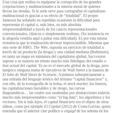
Una cosa que realiza es equiparar la corrupción de las grandes
corporaciones y multinacionales a la miseria moral de quienes
llevan las riendas. Si le serie sirve para cartografiar el capitalismo
multinacional es gracias a su efecto de “totalidad”. El propio
Jameson ha señalado en repetidas ocasiones la dificultad para
representar el capital o, más bien, su más absoluta
irrepresentabilidad a través de los cauces representacionales
convencionales, clásicos o simplemente realistas. (Su insistencia en
la alegoría vendría aquí a paliar esta dificultad). Es por esta misma
resistencia que la totalización deviene imprescindible. Mientras que
otra serie de HBO,
The Wire
, suponía un ejercicio de totalidad a
través de un producto (la droga) y una ciudad mediana (Baltimore),
en tanto un mapa en miniatura del capitalismo global,
Succession
supone a su manera un retrato mucho más fidedigno del estadio o
fase actual del capital. Ya no es el mercado global de la droga, pero
tampoco ninguna trama de ejecutivos de Wall Street a la manera de
El lobo de Wall Street
de Scorsese. Asistimos subrepticiamente a
una retirada del lenguaje teórico del término “capital financiero” y,
con ello, de la iconografía de la bolsa, el
stock market
, los futuros,
las capitalizaciones bursátiles y de riesgo, las curvas
diagramáticas… las cuales son sustituidas por abstracciones todavía
mucho más irrepresentables como “el big data”, los algoritmos y los
vectores. Sin ir más lejos, el capital financiero era el objeto de otras
sátiras, como por ejemplo
El Capital
(2012) de Costa-Gavras, quien
entendía que el anterior cine político o
engagé
de los setenta en los