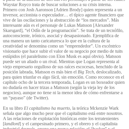
Waystar Royco trata de buscar soluciones a su crisis interna.
Primero con Josh Aaronson [Adrien Brody] quien representa a un
inversor, accionista o especulador… el típico agente financiero que
vive de las oscilaciones y la abstracción de “los mercados”. Más
interesante aún es el personaje de Lukas Matsson [Alexander
Skarsgard], “el Odín de la programación”. Se trata de un tecnófilo,
autoconsciente, irónico, asocial y desapasionado. Ejemplifica de
una manera un tanto caricaturesca lo que en la cultura de la
creatividad se denomina como un “emprendedor”. Un excéntrico
visionario que hace subir el valor de su negocio por medio de tuits
estúpidos (el paralelismo con Elon Musk es aquí obvio). Matsson
puede ser un aliado o un rival. Mientras que Logan representa al
viejo empresario orgulloso de sus raíces escocesas, henchido de la
posición labrada, Matsson es más bien el
Big Tech
, deslocalizado,
para quien triunfar es algo fácil, sin emoción. Como reconoce en el
capítulo ocho de la tercera temporada, Logan es un boxeador quien
no dudaría en hacer trizas a Matsson (según la vieja ley de los
negocios), aunque no tiene ni la menor idea de cómo enfrentarse a
un “payaso” (de Twitter).
En su libro
El capitalismo ha muerto
, la teórica Mckenzie Wark
señala que algo mucho peor que el capitalismo está entre nosotros.
A las relaciones de explotación históricas entre los terratenientes
[
landlord
] y el campesinado primero, y el obrero y el capitalista
industrial después, opone una nueva relación: el “hacker” y el