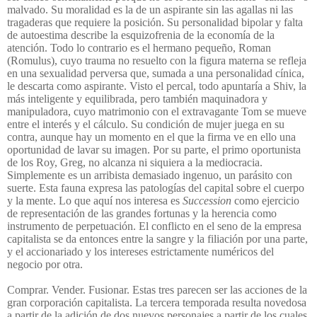
malvado. Su moralidad es la de un aspirante sin las agallas ni las
tragaderas que requiere la posición. Su personalidad bipolar y falta
de autoestima describe la esquizofrenia de la economía de la
atención. Todo lo contrario es el hermano pequeño, Roman
(Romulus), cuyo trauma no resuelto con la figura materna se refleja
en una sexualidad perversa que, sumada a una personalidad cínica,
le descarta como aspirante. Visto el percal, todo apuntaría a Shiv, la
más inteligente y equilibrada, pero también maquinadora y
manipuladora, cuyo matrimonio con el extravagante Tom se mueve
entre el interés y el cálculo. Su condición de mujer juega en su
contra, aunque hay un momento en el que la firma ve en ello una
oportunidad de lavar su imagen. Por su parte, el primo oportunista
de los Roy, Greg, no alcanza ni siquiera a la mediocracia.
Simplemente es un arribista demasiado ingenuo, un parásito con
suerte. Esta fauna expresa las patologías del capital sobre el cuerpo
y la mente. Lo que aquí nos interesa es
Succession
como ejercicio
de representación de las grandes fortunas y la herencia como
instrumento de perpetuación. El conflicto en el seno de la empresa
capitalista se da entonces entre la sangre y la filiación por una parte,
y el accionariado y los intereses estrictamente numéricos del
negocio por otra.
Comprar. Vender. Fusionar. Estas tres parecen ser las acciones de la
gran corporación capitalista. La tercera temporada resulta novedosa
a partir de la adición de dos nuevos personajes a partir de los cuales