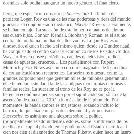
dosmiles solo podía inaugurar un nuevo género, el financiero.
Pero ¿qué espectáculo nos ofrece
Succession
? La familia del
patriarca Logan Roy es una de las más poderosas y ricas del mundo
gracias a su conglomerado mediático, Waystar Royco. Literalmente,
se bañan en lujo. La sucesión de este imperio a manos de alguno
sus cuatro hijos, Connor, Kendall, Siobhan y Roman, es el asunto
central de un drama familiar de altos vuelos. Logan Roy es un
dinosaurio, alguien hecho a sí mismo quien, desde su Dundee natal,
ha conquistado el centro social y económico de los Estados Unidos.
Waystar Royco posee periódicos, canales de televisión, radios,
casas de apuestas, cruceros… Los paralelismos con Rupert
Murdoch y Fox News así como con otros magnates de los medios
de comunicación son recurrentes. La serie nos muestra cómo las
grandes corporaciones que generan miles de millones generan una
élite hereditaria similar a la de las antiguas monarquías europeas y
familias reales. La sucesión al trono de los Roy no es por la
herencia económica per se, sino por el significado simbólico de la
ascensión de una clase CEO a lo más alto de la pirámide. Por
momentos, la banda sonora es majestuosa, rozando incluso lo
barroco, lo que añade un plus de solemnidad y dramatismo.
Succession
es asimismo una alegoría sobre la política
(principalmente estadounidense), esto es, sobre la influencia de los
medios y el capital privado en el gobierno y el Estado. Certifica al
cien por cien el diagnóstico de Thomas Piketty, quien hace un lustro