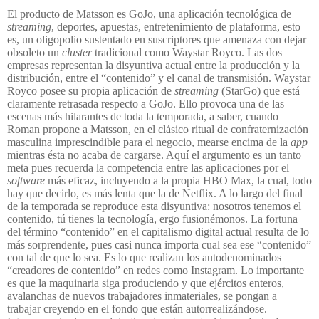
El producto de Matsson es GoJo, una aplicación tecnológica de
streaming
, deportes, apuestas, entretenimiento de plataforma, esto
es, un oligopolio sustentado en suscriptores que amenaza con dejar
obsoleto un
cluster
tradicional como Waystar Royco. Las dos
empresas representan la disyuntiva actual entre la producción y la
distribución, entre el “contenido” y el canal de transmisión. Waystar
Royco posee su propia aplicación de
streaming
(StarGo) que está
claramente retrasada respecto a GoJo. Ello provoca una de las
escenas más hilarantes de toda la temporada, a saber, cuando
Roman propone a Matsson, en el clásico ritual de confraternización
masculina imprescindible para el
negocio, mearse encima de la
app
mientras ésta no acaba de cargarse. Aquí el argumento es un tanto
meta pues recuerda la competencia entre las aplicaciones por el
software
más eficaz, incluyendo a la propia HBO Max, la cual, todo
hay que decirlo, es más lenta que la de Netflix. A lo largo del final
de la temporada se reproduce esta disyuntiva: nosotros tenemos el
contenido, tú tienes la tecnología, ergo fusionémonos. La fortuna
del término “contenido” en el capitalismo digital actual resulta de lo
más sorprendente, pues casi nunca importa cual sea ese “contenido”
con tal de que lo sea. Es lo que realizan los autodenominados
“creadores de contenido” en redes como Instagram. Lo importante
es que la maquinaria siga produciendo y que ejércitos enteros,
avalanchas de nuevos trabajadores inmateriales, se pongan a
trabajar creyendo en el fondo que están autorrealizándose.