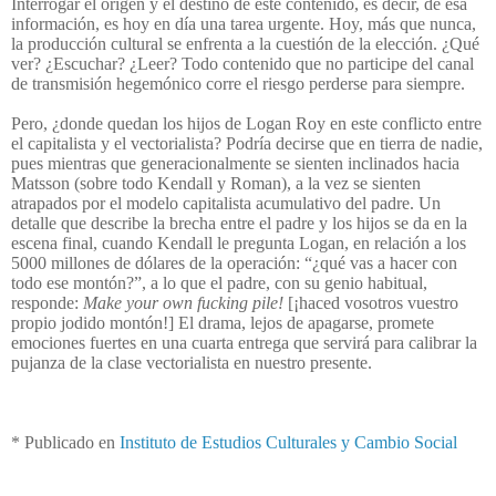
Interrogar el origen y el destino de este contenido, es decir, de esa
información, es hoy en día una tarea urgente. Hoy, más que nunca,
la producción cultural se enfrenta a la cuestión de la elección. ¿Qué
ver? ¿Escuchar? ¿Leer? Todo contenido que no participe del canal
de transmisión hegemónico corre el riesgo perderse para siempre.
Pero, ¿donde quedan los hijos de Logan Roy en este conflicto entre
el capitalista y el vectorialista? Podría decirse que en tierra de nadie,
pues mientras que generacionalmente se sienten inclinados hacia
Matsson (sobre todo Kendall y Roman), a la vez se sienten
atrapados por el modelo capitalista acumulativo del padre. Un
detalle que describe la brecha entre el padre y los hijos se da en la
escena final, cuando Kendall le pregunta Logan, en relación a los
5000 millones de dólares de la operación: “¿qué vas a hacer con
todo ese montón?”, a lo que el padre, con su genio habitual,
responde:
Make your own fucking pile!
[¡haced vosotros vuestro
propio jodido montón!] El drama, lejos de apagarse, promete
emociones fuertes en una cuarta entrega que servirá para calibrar la
pujanza de la clase vectorialista en nuestro presente.
* Publicado en
Instituto de Estudios Culturales y Cambio Social