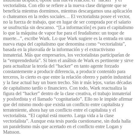
vectorialista. Con ello se refiere a la nueva clase dirigente que se
beneficia mientras dormimos, mientras descargamos una aplicación
o chateamos en la redes sociales… El vectorialista posee el vector,
no la fuerza de trabajo, que en lugar de ser comprada por el salario
se usufructúa sin descanso. “[La información] es para el capitalismo
lo que la máquina de vapor fue para el feudalismo: un toque de
muerte...”, escribe Wark. Lo que Wark sugiere es la entrada en una
nueva etapa del capitalismo que denomina como “vectorialista”,
basada en la plusvalía de la información y el extractivismo
inmaterial. Más que empresarios, los vectorialistas participarían de
la “emprendeduría”. Si bien el análisis de Wark es pertinente y sirve
para actualizar la teoría del “hacker” en tanto agente forzado
constantemente a producir diferencia, a producir contenido para
terceros, lo cierto es que entre la relación obrero y patrón industrial
y la fase actual hay un buen trecho. Sin ir más lejos, varias décadas
de capitalismo tardío o financiero. Con todo, Wark reactualiza la
figura del “hacker” dentro de la clase creativa, el trabajo inmaterial
y posfordista y el llamado “cognitariado”. Ello no le impide afirmar
que del mismo modo que existía un conflicto entre capitalista y
terrateniente, ahora hay un conflicto entre el capitalista y el
vectorialista. “El capital está muerto. Larga vida a la clase
vectorialista”. Aunque esta tesis pueda cuestionarse, sin duda halla
un paralelismo más que acertado en el conflicto entre Logan y
Matsson.