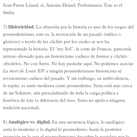
Jean-Pierre Léaud, sí, Antoine Doinel: Performance. Éste es el
titular.
Historicidad.
7)
La obsesión por la historia es uno de los rasgos del
posmodernismo, esto es, la recreación de un pasado (mítico o
glorioso) a través de los clichés por los cuales se nos ha
representado la historia. El “rey Sol”, la corte de Francia, parecería
terreno abonado para un historicismo caduco de formas y clichés
obsoletos. No con Serra. No hay pastiche aquí. No podemos asociar
La mort de Louis XIV
a ningún posmodernismo historicista ni
revisionismo caduco del pasado. Y sin embargo, su ambivalencia,
lo repito, es tanto moderna como posmoderna. Serra está más cerca
de un Sokurov, aún prescindiendo de toda la carga política e
histórica de éste (a diferencia del ruso, Serra no apela a ninguna
tradición nacional).
Analógico vs. digital.
8)
En una secuencia lógica, lo analógico
sería lo moderno y lo digital lo posmoderno, hasta la posterior
inversión en la que el posmodernismo descubre la nostalgia por lo