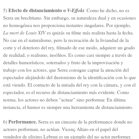
Efecto de distanciamiento o
5)
V-Effekt
. Como he dicho, no es
Serra un brechtiano. Sin embargo, su naturaleza dual y en ocasiones
no homogénea nos proporciona instantes singulares. Por ejemplo,
La mort de Louis XIV
es quizás su filme más realista hasta la fecha.
No cae en el naturalismo, pero la recreación de la liviandad de la
corte y el deterioro del rey, filmado de ese modo, adquiere un grado
de realidad, o realismo, insólitos. Es como casi siempre a través de
detalles humorísticos, soterrados y fruto de la improvisación y
trabajo con los actores, que Serra consigue captar la atención del
espectador alejándolo del ilusionismo de la identificación con lo que
está viendo. El contacto de la mirada del rey con la cámara, y con el
espectador, es el recurso de distanciamiento más evidente. Como
norma, los actores no deben “actuar” sino performar. En última
instancia, el humor es siempre una herramienta de distanciamiento.
Performance.
6)
Serra es un cineasta de la performance donde no
actores performan, no actúan. Vicenç Altaio en el papel del
vendedor de elixires Lebrun es un ejemplo del no actor performer.