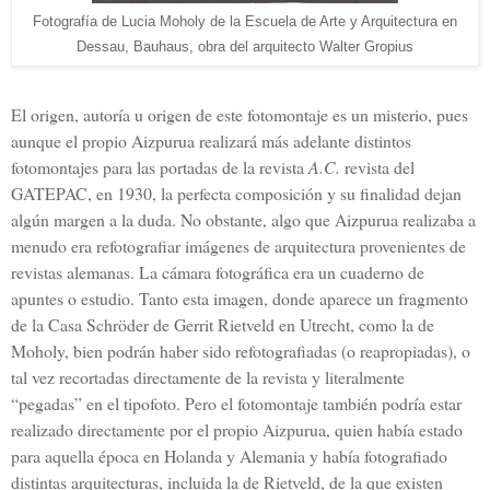
Fotografía de Lucia Moholy de la Escuela de Arte y Arquitectura en
Dessau, Bauhaus, obra del arquitecto Walter Gropius
El origen, autoría u origen de este fotomontaje es un misterio, pues
aunque el propio Aizpurua realizará más adelante distintos
fotomontajes para las portadas de la revista
A.C.
revista del
GATEPAC, en 1930, la perfecta composición y su finalidad dejan
algún margen a la duda. No obstante, algo que Aizpurua realizaba a
menudo era refotografiar imágenes de arquitectura provenientes de
revistas alemanas. La cámara fotográfica era un cuaderno de
apuntes o estudio. Tanto esta imagen, donde aparece un fragmento
de la Casa Schröder de Gerrit Rietveld en Utrecht, como la de
Moholy, bien podrán haber sido refotografiadas (o reapropiadas), o
tal vez recortadas directamente de la revista y literalmente
“pegadas” en el tipofoto. Pero el fotomontaje también podría estar
realizado directamente por el propio Aizpurua, quien había estado
para aquella época en Holanda y Alemania y había fotografiado
distintas arquitecturas, incluida la de Rietveld, de la que existen