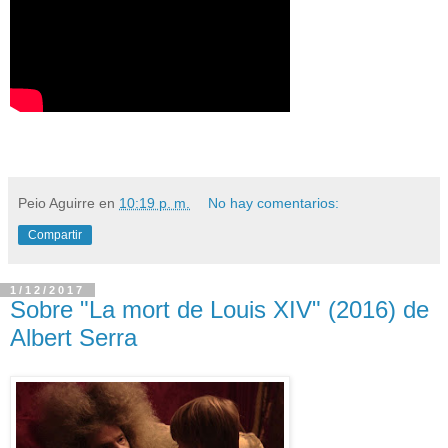
Peio Aguirre
en
10:19 p. m.
No hay comentarios:
Compartir
1/12/2017
Sobre "La mort de Louis XIV" (2016) de
Albert Serra