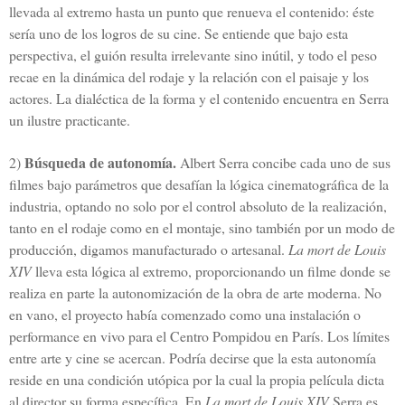
llevada al extremo hasta un punto que renueva el contenido: éste
sería uno de los logros de su cine. Se entiende que bajo esta
perspectiva, el guión resulta irrelevante sino inútil, y todo el peso
recae en la dinámica del rodaje y la relación con el paisaje y los
actores. La dialéctica de la forma y el contenido encuentra en Serra
un ilustre practicante.
Búsqueda de autonomía.
2)
Albert Serra concibe cada uno de sus
filmes bajo parámetros que desafían la lógica cinematográfica de la
industria, optando no solo por el control absoluto de la realización,
tanto en el rodaje como en el montaje, sino también por un modo de
producción, digamos manufacturado o artesanal.
La mort de Louis
XIV
lleva esta lógica al extremo, proporcionando un filme donde se
realiza en parte la autonomización de la obra de arte moderna. No
en vano, el proyecto había comenzado como una instalación o
performance en vivo para el Centro Pompidou en París. Los límites
entre arte y cine se acercan. Podría decirse que la esta autonomía
reside en una condición utópica por la cual la propia película dicta
al director su forma específica. En
La mort de Louis XIV
Serra es