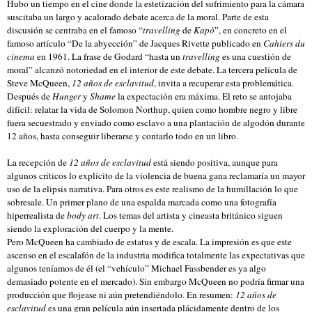
Hubo un tiempo en el cine donde la estetización del sufrimiento para la cámara
suscitaba un largo y acalorado debate acerca de la moral. Parte de esta
discusión se centraba en el famoso “
travelling
de
Kapò
”, en concreto en el
famoso artículo “De la abyección” de Jacques Rivette publicado en
Cahiers du
cinema
en 1961. La frase de Godard “hasta un
travelling
es una cuestión de
moral” alcanzó notoriedad en el interior de este debate. La tercera película de
Steve McQueen,
12 años de esclavitud
, invita a recuperar esta problemática.
Después de
Hunger
y
Shame
la expectación era máxima. El reto se antojaba
difícil: relatar la vida de Solomon Northup, quien como hombre negro y libre
fuera secuestrado y enviado como esclavo a una plantación de algodón durante
12 años, hasta conseguir liberarse y contarlo todo en un libro.
La recepción de
12 años de esclavitud
está siendo positiva, aunque para
algunos críticos lo explícito de la violencia de buena gana reclamaría un mayor
uso de la elipsis narrativa. Para otros es este realismo de la humillación lo que
sobresale. Un primer plano de una espalda marcada como una fotografía
hiperrealista de
body art
. Los temas del artista y cineasta británico siguen
siendo la exploración del cuerpo y la mente.
Pero McQueen ha cambiado de estatus y de escala. La impresión es que este
ascenso en el escalafón de la industria modifica totalmente las expectativas que
algunos teníamos de él (el “vehículo” Michael Fassbender es ya algo
demasiado potente en el mercado). Sin embargo McQueen no podría firmar una
producción que flojease ni aún pretendiéndolo
.
En resumen:
12 años de
esclavitud
es una gran película aún insertada plácidamente dentro de los