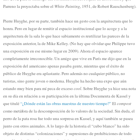
Parreno la proyectaba sobre el
White Painting
, 1951, de Robert Rauschenberg).
Pierre Huyghe, por su parte, también hace un gesto con la arquitectura que lo
honra. Pero en lugar de remitir al espacio institucional que lo acoge y a la
arquitectura de la sala lo que hace sabiamente es reutilizar las pareces de la
exposición anterior, la de Mike Kelley. (No hay que olvidar que Philippe tuvo
una exposición en ese mismo lugar en 2009). Ahora el espacio aparece
completamente irreconocible. Un amigo que vive en París me dijo que en la
exposición del americano apenas pasaba gente, mientras que el éxito de
público de Huyghe era aplastante. Pero además no cualquier público, no
turistas, sino gente joven o moderna. Huyghe ha hecho una expo que aún
estando muy bien para mí peca de exceso
cool
. Sobre Huyghe ya hice una nota
en su día en relación a su participación en la última Documenta de Kassel y
que titulé
“¿Dónde están las obras maestras de nuestro tiempo?”
El
compost
como metáfora de la descomposición de lo valores de la sociedad. Sin duda, el
perro de la pata rosa fue todo una sorpresa en Kassel, y aquí también se pasea
junto con otros animales. A lo largo de la historia el “cubo blanco” ha sido
objeto de distintas “colonizaciones” y supresiones de prohibiciones de todo