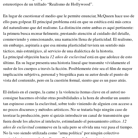
estereotipos de un trillado “Realismo de Hollywood”.
En lugar de cuestionar el medio que le permite enunciar, McQueen hace uso de
ello para golpear. El principal problema está en que su estética está más cerca
del naturalismo que del realismo. La distinción entre ambas es aquí pertinente:
la primera busca recrear fielmente, prestando atención al cuidado del detalle,
conmoviendo y emocionando, una narración llena de plasticidad. El realismo,
sin embargo, aspiraría a que esa misma plasticidad tuviera un sentido más
táctico, más estratégico, al servicio de una dialéctica de la historia.
La principal objeción hacia
12 años de esclavitud
está en que adolece de esto
último. En su lugar presenta una historia lineal que transmite vívidamente el
sudor de los cuerpos a través la ficción. Posiblemente éste sea el film de mayor
implicación subjetiva, personal y biográfica para su autor desde el punto de
vista del contenido, pero en la cuestión formal, siento que es un paso atrás.
El énfasis en el cuerpo, la carne y la violencia (temas clave en el autor) no
consigue hacernos olvidar otras posibilidades a la hora de abordar un asunto
tan espinoso como la esclavitud, sobre todo viniendo de alguien con acceso a
no pocos discursos y métodos artísticos. No se trataría bajo ningún caso de
teorizar la producción, pero sí quizás introducir un canal de transmisión que
fuera desde los afectos al intelecto, estimulando el pensamiento crítico.
12
años de esclavitud
conmueve en la sala pero se olvida una vez pasa el tiempo.
No la veo siendo utilizada como "arma política" por ningún colectivo