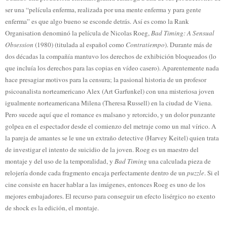
ser una “película enferma, realizada por una mente enferma y para gente
enferma” es que algo bueno se esconde detrás. Así es como la Rank
Organisation denominó la película de Nicolas Roeg,
Bad Timing: A Sensual
Obsession
(1980) (titulada al español como
Contratiempo
). Durante más de
dos décadas la compañía mantuvo los derechos de exhibición bloqueados (lo
que incluía los derechos para las copias en vídeo casero). Aparentemente nada
hace presagiar motivos para la censura; la pasional historia de un profesor
psicoanalista norteamericano Alex (Art Garfunkel) con una misteriosa joven
igualmente norteamericana Milena (Theresa Russell) en la ciudad de Viena.
Pero sucede aquí que el romance es malsano y retorcido, y un dolor punzante
golpea en el espectador desde el comienzo del metraje como un mal vírico. A
la pareja de amantes se le une un extraño detective (Harvey Keitel) quien trata
de investigar el intento de suicidio de la joven. Roeg es un maestro del
montaje y del uso de la temporalidad, y
Bad Timing
una calculada pieza de
relojería donde cada fragmento encaja perfectamente dentro de un
puzzle
. Si el
cine consiste en hacer hablar a las imágenes, entonces Roeg es uno de los
mejores embajadores. El recurso para conseguir un efecto lisérgico no exento
de shock es la edición, el montaje.