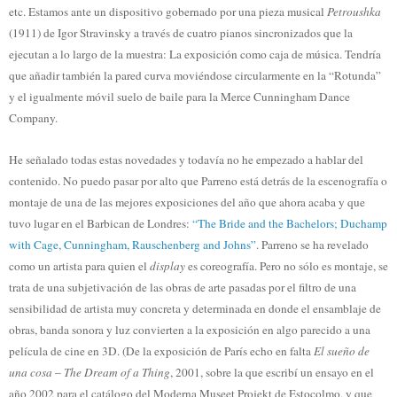
etc. Estamos ante un dispositivo gobernado por una pieza musical
Petroushka
(1911) de Igor Stravinsky a través de cuatro pianos sincronizados que la
ejecutan a lo largo de la muestra: La exposición como caja de música. Tendría
que añadir también la pared curva moviéndose circularmente en la “Rotunda”
y el igualmente móvil suelo de baile para la Merce Cunningham Dance
Company.
He señalado todas estas novedades y todavía no he empezado a hablar del
contenido. No puedo pasar por alto que Parreno está detrás de la escenografía o
montaje de una de las mejores exposiciones del año que ahora acaba y que
tuvo lugar en el Barbican de Londres:
“The Bride and the Bachelors; Duchamp
with Cage, Cunningham, Rauschenberg and Johns”
. Parreno se ha revelado
como un artista para quien el
display
es coreografía. Pero no sólo es montaje, se
trata de una subjetivación de las obras de arte pasadas por el filtro de una
sensibilidad de artista muy concreta y determinada en donde el ensamblaje de
obras, banda sonora y luz convierten a la exposición en algo parecido a una
película de cine en 3D. (De la exposición de París echo en falta
El sueño de
una cosa
–
The Dream of a Thing
, 2001, sobre la que escribí un ensayo en el
año 2002 para el catálogo del Moderna Museet Projekt de Estocolmo, y que