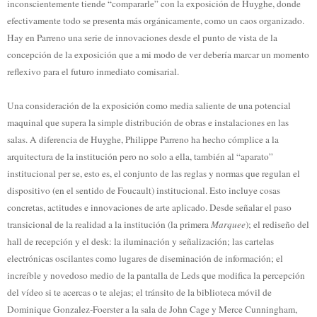
inconscientemente tiende “compararle” con la exposición de Huyghe, donde
efectivamente todo se presenta más orgánicamente, como un caos organizado.
Hay en Parreno una serie de innovaciones desde el punto de vista de la
concepción de la exposición que a mi modo de ver debería marcar un momento
reflexivo para el futuro inmediato comisarial.
Una consideración de la exposición como media saliente de una potencial
maquinal que supera la simple distribución de obras e instalaciones en las
salas. A diferencia de Huyghe, Philippe Parreno ha hecho cómplice a la
arquitectura de la institución pero no solo a ella, también al “aparato”
institucional per se, esto es, el conjunto de las reglas y normas que regulan el
dispositivo (en el sentido de Foucault) institucional. Esto incluye cosas
concretas, actitudes e innovaciones de arte aplicado. Desde señalar el paso
transicional de la realidad a la institución (la primera
Marquee
); el rediseño del
hall de recepción y el desk: la iluminación y señalización; las cartelas
electrónicas oscilantes como lugares de diseminación de información; el
increíble y novedoso medio de la pantalla de Leds que modifica la percepción
del vídeo si te acercas o te alejas; el tránsito de la biblioteca móvil de
Dominique Gonzalez-Foerster a la sala de John Cage y Merce Cunningham,