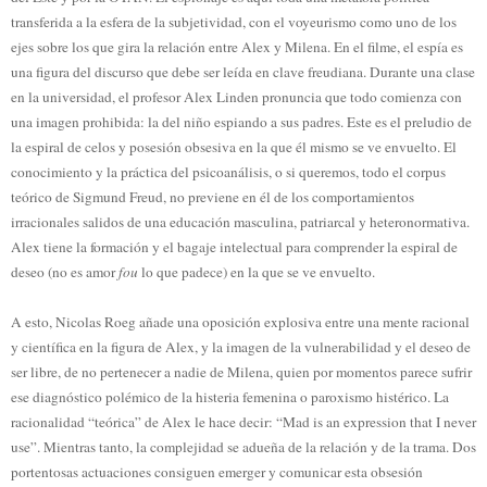
transferida a la esfera de la subjetividad, con el voyeurismo como uno de los
ejes sobre los que gira la relación entre Alex y Milena. En el filme, el espía es
una figura del discurso que debe ser leída en clave freudiana. Durante una clase
en la universidad, el profesor Alex Linden pronuncia que todo comienza con
una imagen prohibida: la del niño espiando a sus padres. Este es el preludio de
la espiral de celos y posesión obsesiva en la que él mismo se ve envuelto. El
conocimiento y la práctica del psicoanálisis, o si queremos, todo el corpus
teórico de Sigmund Freud, no previene en él de los comportamientos
irracionales salidos de una educación masculina, patriarcal y heteronormativa.
Alex tiene la formación y el bagaje intelectual para comprender la espiral de
deseo (no es amor
fou
lo que padece) en la que se ve envuelto.
A esto, Nicolas Roeg añade una oposición explosiva entre una mente racional
y científica en la figura de Alex, y la imagen de la vulnerabilidad y el deseo de
ser libre, de no pertenecer a nadie de Milena, quien por momentos parece sufrir
ese diagnóstico polémico de la histeria femenina o paroxismo histérico. La
racionalidad “teórica” de Alex le hace decir: “Mad is an expression that I never
use”. Mientras tanto, la complejidad se adueña de la relación y de la trama. Dos
portentosas actuaciones consiguen emerger y comunicar esta obsesión