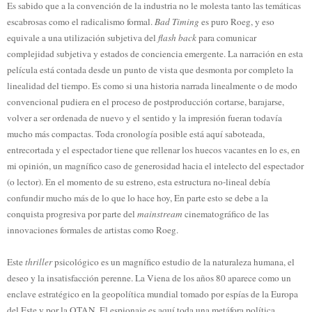
Es sabido que a la convención de la industria no le molesta tanto las temáticas
escabrosas como el radicalismo formal.
Bad Timing
es puro Roeg, y eso
equivale a una utilización subjetiva del
flash back
para comunicar
complejidad subjetiva y estados de conciencia emergente. La narración en esta
película está contada desde un punto de vista que desmonta por completo la
linealidad del tiempo. Es como si una historia narrada linealmente o de modo
convencional pudiera en el proceso de postproducción cortarse, barajarse,
volver a ser ordenada de nuevo y el sentido y la impresión fueran todavía
mucho más compactas. Toda cronología posible está aquí saboteada,
entrecortada y el espectador tiene que rellenar los huecos vacantes en lo es, en
mi opinión, un magnífico caso de generosidad hacia el intelecto del espectador
(o lector). En el momento de su estreno, esta estructura no-lineal debía
confundir mucho más de lo que lo hace hoy, En parte esto se debe a la
conquista progresiva por parte del
mainstream
cinematográfico de las
innovaciones formales de artistas como Roeg.
Este
thriller
psicológico es un magnífico estudio de la naturaleza humana, el
deseo y la insatisfacción perenne. La Viena de los años 80 aparece como un
enclave estratégico en la geopolítica mundial tomado por espías de la Europa
del Este y por la OTAN. El espionaje es aquí toda una metáfora política