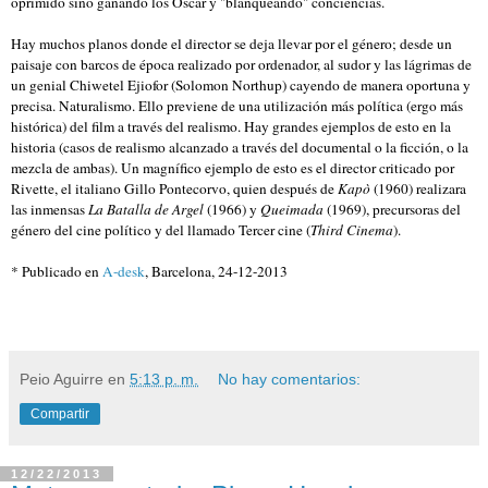
oprimido sino ganando los Oscar y "blanqueando" conciencias.
Hay muchos planos donde el director se deja llevar por el género; desde un
paisaje con barcos de época realizado por ordenador, al sudor y las lágrimas de
un genial Chiwetel Ejiofor (Solomon Northup) cayendo de manera oportuna y
precisa. Naturalismo. Ello previene de una utilización más política (ergo más
histórica) del film a través del realismo. Hay grandes ejemplos de esto en la
historia (casos de realismo alcanzado a través del documental o la ficción, o la
mezcla de ambas). Un magnífico ejemplo de esto es el director criticado por
Rivette, el italiano Gillo Pontecorvo, quien después de
Kapò
(1960) realizara
las inmensas
La Batalla de Argel
(1966) y
Queimada
(1969), precursoras del
género del cine político y del llamado Tercer cine (
Third Cinema
).
* Publicado en
A-desk
, Barcelona, 24-12-2013
Peio Aguirre
en
5:13 p. m.
No hay comentarios:
Compartir
12/22/2013