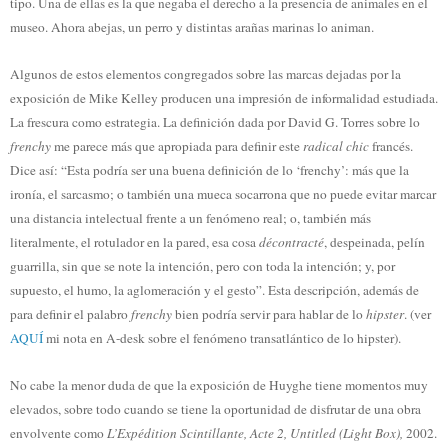
tipo. Una de ellas es la que negaba el derecho a la presencia de animales en el
museo. Ahora abejas, un perro y distintas arañas marinas lo animan.
Algunos de estos elementos congregados sobre las marcas dejadas por la
exposición de Mike Kelley producen una impresión de informalidad estudiada.
La frescura como estrategia. La definición dada por David G. Torres sobre lo
frenchy
me parece más que apropiada para definir este
radical chic
francés.
Dice así: “Esta podría ser una buena definición de lo ‘frenchy’: más que la
ironía, el sarcasmo; o también una mueca socarrona que no puede evitar marcar
una distancia intelectual frente a un fenómeno real; o, también más
literalmente, el rotulador en la pared, esa cosa
décontracté
, despeinada, pelín
guarrilla, sin que se note la intención, pero con toda la intención; y, por
supuesto, el humo, la aglomeración y el gesto”. Esta descripción, además de
para definir el palabro
frenchy
bien podría servir para hablar de lo
hipster
. (ver
AQUÍ
mi nota en A-desk sobre el fenómeno transatlántico de lo hipster).
No cabe la menor duda de que la exposición de Huyghe tiene momentos muy
elevados, sobre todo cuando se tiene la oportunidad de disfrutar de una obra
envolvente como
L’Expédition Scintillante, Acte 2, Untitled (Light Box),
2002.