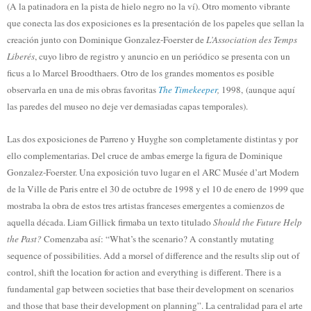
(A la patinadora en la pista de hielo negro no la ví). Otro momento vibrante
que conecta las dos exposiciones es la presentación de los papeles que sellan la
creación junto con Dominique Gonzalez-Foerster de
L’Association des Temps
Liberés
, cuyo libro de registro y anuncio en un periódico se presenta con un
ficus a lo Marcel Broodthaers. Otro de los grandes momentos es posible
observarla en una de mis obras favoritas
The Timekeeper
,
1998,
(aunque aquí
las paredes del museo no deje ver demasiadas capas temporales).
Las dos exposiciones de Parreno y Huyghe son completamente distintas y por
ello complementarias. Del cruce de ambas emerge la figura de Dominique
Gonzalez-Foerster. Una exposición tuvo lugar en el ARC Musée d’art Modern
de la Ville de Paris entre el 30 de octubre de 1998 y el 10 de enero de 1999 que
mostraba la obra de estos tres artistas franceses emergentes a comienzos de
aquella década. Liam Gillick firmaba un texto titulado
Should the Future Help
the Past?
Comenzaba así: “What’s the scenario? A constantly mutating
sequence of possibilities. Add a morsel of difference and the results slip out of
control, shift the location for action and everything is different. There is a
fundamental gap between societies that base their development on scenarios
and those that base their development on planning”. La centralidad para el arte