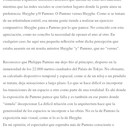
mientras que las redes sociales se convierten lugares donde la gente airea su
preferencia: Huyghe y/0 Parreno. O Parreno versus Huyghe. Como si se tratara
de un referéndum estéril, esa misma gente tiende a realizar un ejercicio
comparativo. Huyghe gana a Parreno por lo que parece. No coincido con esta
apreciación, como no concibo la necesidad de oponer el uno al otro. En
cualquier caso, he aquí una pequeña reflexión sobre dicha percepción que
estaba ausente en mi reseña anterior. Huyghe “y” Parreno, que no “versus”.
Reconozco que Philippe Parreno me dejo frío al principio, disperso en la
inmensidad de los 22.000 metros cuadrados del Palais de Tokyo. No obstante,
su calculado dispositivo temporal y espacial, como si de un reloj o un péndulo
se tratara, deja sensaciones a largo plazo. Lo que se hace difícil es incorporar
las transiciones de un espacio a otro como parte de una totalidad. Es ahí donde
la exposición de Parreno parece que falla y es también en ese punto donde
“simula” decepcionar. La difícil relación con la arquitectura hace que la
generosidad de los espacios se incorpore a las obras. No es la de Parreno la
exposición más visual, como sí lo es la de Huyghe.
En mi opinión, el espectador que esperaba más de Parreno consciente o