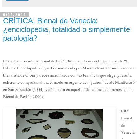
6/12/2013
CRÍTICA: Bienal de Venecia:
¿enciclopedia, totalidad o simplemente
patología?
La exposición internacional de la 55. Bienal de Venecia lleva por título “Il
Palazzo Enciclopedico” y está comisariada por Massimiliano Gioni. La carrera
bienalista de Gioni parece sincronizada con las temáticas que elige, y resulta
coherente comprobar ahora el modo emergente del “pathos” desde Manifesta 5
en San Sebastián (2004), y aún mejor en aquella “de ratones y hombres” de la
Bienal de Berlín (2006).
Esta
Bienal
de
Venecia