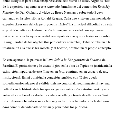
obras escogidas para desaconsejar ese asociacionismo de ideas. Algunos “hits”
de la exposición apuntan a este renovado formalismo del contenido;
Rock My
Religion
de Dan Graham, el vídeo de Bruce Nauman y sobre todo Beuys
cantando en la televisión a Ronald Reagan. Cada uno visto en una mónada de
experiencia es una delicia pero, ¿contra Tàpies? La principal dificultad con esta
exposición radica en la dominación homogeneizadora del concepto –ese
universal abstracto aquí convertido en hipótesis más que en tesis– sobre sobre
la singularidad de los objetos (los particulares concretos). Estos se rebelan a la
totalización a la que se les somete, y al hacerlo, desmontan el propio concepto.
En este apartado, la palma se la lleva
Saló o le 120 giornate di Sodoma
de
Pasolini. El puritanismo y lo escatológico en la obra de Tàpies no justificaría la
exhibición impúdica de este filme en un
loop
continuo en un espacio de arte
institucional. En mi opinión, la conexión temática con Tàpies queda
sobredimensionada por el exhibicionismo curatorial. Precisamente si hay una
película en la historia del cine que exige una restricción auto-impuesta y una
auto-crítica sobre el modo de proceder con ella y a través de ella, esa es
Saló
.
Lo contrario es banalizar su violencia y su tortura activando la tecla del
loop:
Saló
como si de videoarte se tratara y para todos los públicos.