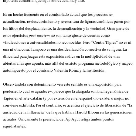
hipótesis curatorial que aquí sobrevuela muy alto.
Es un hecho frecuente en el comisariado actual que los procesos re-
actualización, re-descubrimiento y re-escritura de figuras canónicas pasen por
los filtros del desplazamiento, la desacralización y la vecindad. Gran parte de
estos ejercicios
post-mortem
no son tanto ajuste de cuentas como
vindicaciones a universalidades no reconocidas. Pero “Contra Tàpies” no es ni
una ni otra cosa. Tampoco es una desidealización correctiva de su figura. La
dificultad para juzgar esta exposición radica en la multiplicidad de vías
abiertas a las que apunta, más allá del estricto programa metodológico y mapeo
autoimpuesto por el comisario Valentín Roma y la institución.
Observándola con detenimiento –en este sentido es una exposición para
perderse, lo cual se agradece–, parece que la alargada sombra hegemónica de
Tàpies en el arte catalán (y por extensión en el español) no existe, o mejor, no
conviene exhibirla. Por el contrario, se acentúa el ejercicio de liberación de “la
ansiedad de la influencia” de la que hablara Harold Bloom en las generaciones
actuales. Únicamente la presencia de Pep Agut religa ambos puntos
equidistantes.