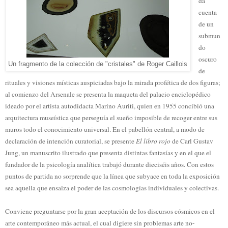
da
cuenta
de un
submun
do
oscuro
Un fragmento de la colección de "cristales" de Roger Caillois
de
rituales y visiones místicas auspiciadas bajo la mirada profética de dos figuras;
al comienzo del Arsenale se presenta la maqueta del palacio enciclopédico
ideado por el artista autodidacta Marino Auriti, quien en 1955 concibió una
arquitectura museística que perseguía el sueño imposible de recoger entre sus
muros todo el conocimiento universal. En el pabellón central, a modo de
declaración de intención curatorial, se presente
El libro rojo
de Carl Gustav
Jung, un manuscrito ilustrado que presenta distintas fantasías y en el que el
fundador de la psicología analítica trabajó durante dieciséis años. Con estos
puntos de partida no sorprende que la línea que subyace en toda la exposición
sea aquella que ensalza el poder de las cosmologías individuales y colectivas.
Conviene preguntarse por la gran aceptación de los discursos cósmicos en el
arte contemporáneo más actual, el cual digiere sin problemas arte no-