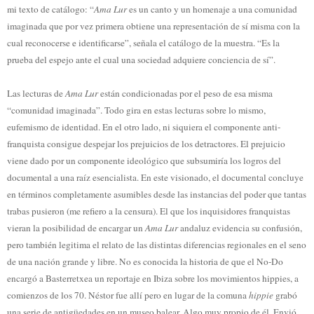
mi texto de catálogo: “
Ama Lur
es un canto y un homenaje a una comunidad
imaginada que por vez primera obtiene una representación de sí misma con la
cual reconocerse e identificarse”, señala el catálogo de la muestra. “Es la
prueba del espejo ante el cual una sociedad adquiere conciencia de sí”.
Las lecturas de
Ama Lur
están condicionadas por el peso de esa misma
“comunidad imaginada”. Todo gira en estas lecturas sobre lo mismo,
eufemismo de identidad. En el otro lado, ni siquiera el componente anti-
franquista consigue despejar los prejuicios de los detractores. El prejuicio
viene dado por un componente ideológico que subsumiría los logros del
documental a una raíz esencialista. En este visionado, el documental concluye
en términos completamente asumibles desde las instancias del poder que tantas
trabas pusieron (me refiero a la censura). El que los inquisidores franquistas
vieran la posibilidad de encargar un
Ama Lur
andaluz evidencia su confusión,
pero también legitima el relato de las distintas diferencias regionales en el seno
de una nación grande y libre. No es conocida la historia de que el No-Do
encargó a Basterretxea un reportaje en Ibiza sobre los movimientos hippies, a
comienzos de los 70. Néstor fue allí pero en lugar de la comuna
hippie
grabó
una serie de antigüedades en un museo balear. Algo muy propio de él. Envió