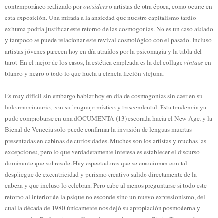
contemporáneo realizado por
outsiders
o artistas de otra época, como ocurre en
esta exposición. Una mirada a la ansiedad que nuestro capitalismo tardío
exhuma podría justificar este retorno de las cosmogonías. No es un caso aislado
y tampoco se puede relacionar este revival cosmológico con el pasado. Incluso
artistas jóvenes parecen hoy en día atraídos por la psicomagia y la tabla del
tarot. En el mejor de los casos, la estética empleada es la del collage
vintage
en
blanco y negro o todo lo que huela a ciencia ficción viejuna.
Es muy difícil sin embargo hablar hoy en día de cosmogonías sin caer en su
lado reaccionario, con su lenguaje místico y trascendental. Esta tendencia ya
pudo comprobarse en una dOCUMENTA (13) escorada hacia el New Age, y la
Bienal de Venecia solo puede confirmar la invasión de lenguas muertas
presentadas en cabinas de curiosidades. Muchos son los artistas y muchas las
excepciones, pero lo que verdaderamente interesa es establecer el discurso
dominante que sobresale. Hay espectadores que se emocionan con tal
despliegue de excentricidad y purismo creativo salido directamente de la
cabeza y que incluso lo celebran. Pero cabe al menos preguntarse si todo este
retorno al interior de la psique no esconde sino un nuevo expresionismo, del
cual la década de 1980 únicamente nos dejó su apropiación posmoderna y