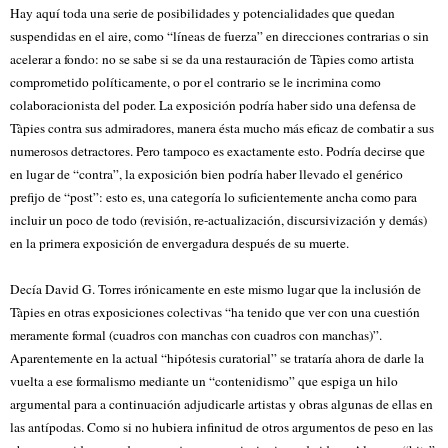
Hay aquí toda una serie de posibilidades y potencialidades que quedan
suspendidas en el aire, como “líneas de fuerza” en direcciones contrarias o sin
acelerar a fondo: no se sabe si se da una restauración de Tàpies como artista
comprometido políticamente, o por el contrario se le incrimina como
colaboracionista del poder. La exposición podría haber sido una defensa de
Tàpies contra sus admiradores, manera ésta mucho más eficaz de combatir a sus
numerosos detractores. Pero tampoco es exactamente esto. Podría decirse que
en lugar de “contra”, la exposición bien podría haber llevado el genérico
prefijo de “post”: esto es, una categoría lo suficientemente ancha como para
incluir un poco de todo (revisión, re-actualización, discursivización y demás)
en la primera exposición de envergadura después de su muerte.
Decía David G. Torres irónicamente en este mismo lugar que la inclusión de
Tàpies en otras exposiciones colectivas “ha tenido que ver con una cuestión
meramente formal (cuadros con manchas con cuadros con manchas)”.
Aparentemente en la actual “hipótesis curatorial” se trataría ahora de darle la
vuelta a ese formalismo mediante un “contenidismo” que espiga un hilo
argumental para a continuación adjudicarle artistas y obras algunas de ellas en
las antípodas. Como si no hubiera infinitud de otros argumentos de peso en las