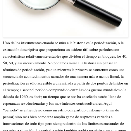
Uno de los instrumentos cuando se mira a la historia es la periodización, o la
extracción descriptiva que proporciona un asidero útil sobre períodos con
características relativamente estables que dividen el tiempo en bloques, los 40,
50, 60, y así sucesivamente. No podemos mirar a la historia sin pensar en
términos de periodización, ya que mientras la primero se estructura como una
secuencia de acontecimientos narrados de una manera más o menos lineal, la
periodización es sólo accesible a una mirada a partir de dos puntos definidos en
el tiempo; a saber el período comprendido entre las dos guerras mundiales o la
década de 1960, es decir, un tiempo que se nos ha enseñado estaba llena de
esperanzas revolucionarias y los movimientos contraculturales. Aquí
“periodo” se entiende no como un estilo compartido uniforme (o forma de
pensar) sino más bien como una amplia gama de respuestas variadas e
innovaciones de todo tipo pero siempre dentro de los límites estructurales de
esa misma situación. La periodización también podría ser visto como un
zoom