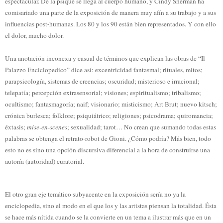
espectacular. De la psique se llega al cuerpo humano, y Cindy Sherman ha
comisariado una parte de la exposición de manera muy afín a su trabajo y a sus
influencias post-humanas. Los 80 y los 90 están bien representados. Y con ello
el dolor, mucho dolor.
Una anotación inconexa y casual de términos que explican las obras de “Il
Palazzo Enciclopedico” dice así: excentricidad fantasmal; rituales, mitos;
parapsicología, sistemas de creencias; oscuridad; misterioso e irracional;
telepatía; percepción extrasensorial; visiones; espiritualismo; tribalismo;
ocultismo; fantasmagoría; naif; visionario; misticismo; Art Brut; nuevo kitsch;
crónica burlesca; folklore; psiquiátrico; religiones; psicodrama; quiromancia;
éxtasis;
mise-en-scenes
; sexualidad; tarot… No crean que sumando todas estas
palabras se obtenga el retrato-robot de Gioni. ¿Cómo podría? Más bien, todo
esto no es sino una opción discursiva diferencial a la hora de construirse una
autoría (autoridad) curatorial.
El otro gran eje temático subyacente en la exposición sería no ya la
enciclopedia, sino el modo en el que los y las artistas piensan la totalidad. Ésta
se hace más nítida cuando se la convierte en un tema a ilustrar más que en un