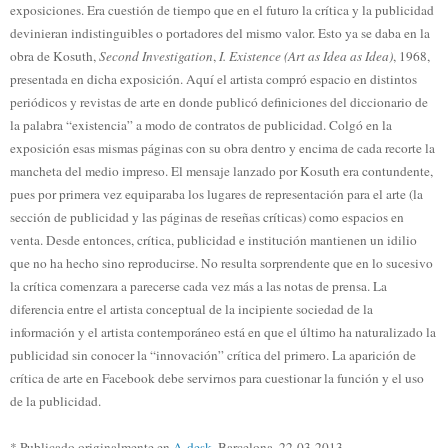
exposiciones. Era cuestión de tiempo que en el futuro la crítica y la publicidad
devinieran indistinguibles o portadores del mismo valor. Esto ya se daba en la
obra de Kosuth,
Second Investigation
,
I. Existence (Art as Idea as Idea)
, 1968,
presentada en dicha exposición. Aquí el artista compró espacio en distintos
periódicos y revistas de arte en donde publicó definiciones del diccionario de
la palabra “existencia” a modo de contratos de publicidad. Colgó en la
exposición esas mismas páginas con su obra dentro y encima de cada recorte la
mancheta del medio impreso. El mensaje lanzado por Kosuth era contundente,
pues por primera vez equiparaba los lugares de representación para el arte (la
sección de publicidad y las páginas de reseñas críticas) como espacios en
venta. Desde entonces, crítica, publicidad e institución mantienen un idilio
que no ha hecho sino reproducirse. No resulta sorprendente que en lo sucesivo
la crítica comenzara a parecerse cada vez más a las notas de prensa. La
diferencia entre el artista conceptual de la incipiente sociedad de la
información y el artista contemporáneo está en que el último ha naturalizado la
publicidad sin conocer la “innovación” crítica del primero. La aparición de
crítica de arte en Facebook debe servirnos para cuestionar la función y el uso
de la publicidad.
* Publicado originalmente en
A-desk
, Barcelona, 22-03-2013