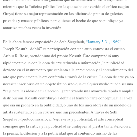
mientras que la “oficina pública” en la que se ha convertido el crítico (según
Groys) tiene su mejor representación en las oficinas de prensa de galerías
privadas y museos públicos, para quienes el hecho de que se publique ya
amortiza muchas veces la inversión.
En la ahora famosa exposición de Seth Siegelaub,
“January 5-31, 1969”
,
Joseph Kosuth “dobló” su participación con una auto-entrevista el crítico
Arthur R. Rose, pseudónimo del propio Kosuth. Éste comprendió muy
rápidamente que con la obra de arte reducida a información, la publicidad
deviene en el instrumento que suplanta a la apreciación y al entendimiento del
arte que previamente le era conferida a través de la crítica. La obra de arte ya no
necesita inscribirse en un objeto único sino que cualquier medio puede ser una
“caja para las ideas de tu elección” garantizando una avanzada rápida y amplia
distribución. Kosuth contribuyó a definir el término “arte conceptual” a la vez
que era un pionero en la publicidad, o uno de los iniciadores de un modelo de
artista sustentado en un
carrierismo
sin precedentes. A través de Seth
Siegelaub (protocomisario,
entrepreneur
y publicista), el arte conceptual
consigue que la crítica y la publicidad se unifiquen al prestar tanta atención a
la prensa, la difusión y a la publicidad que al contenido mismo de las