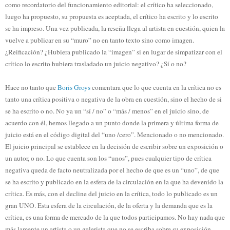
como recordatorio del funcionamiento editorial: el crítico ha seleccionado,
luego ha propuesto, su propuesta es aceptada, el crítico ha escrito y lo escrito
se ha impreso. Una vez publicada, la reseña llega al artista en cuestión, quien la
vuelve a publicar en su “muro” no en tanto texto sino como imagen.
¿Reificación? ¿Hubiera publicado la “imagen” si en lugar de simpatizar con el
crítico lo escrito hubiera trasladado un juicio negativo? ¿Sí o no?
Hace no tanto que
Boris Groys
comentara que lo que cuenta en la crítica no es
tanto una crítica positiva o negativa de la obra en cuestión, sino el hecho de si
se ha escrito o no. No ya un “sí / no” o “más / menos” en el juicio sino, de
acuerdo con él, hemos llegado a un punto donde la primera y última forma de
juicio está en el código digital del “uno /cero”. Mencionado o no mencionado.
El juicio principal se establece en la decisión de escribir sobre un exposición o
un autor, o no. Lo que cuenta son los “unos”, pues cualquier tipo de crítica
negativa queda de facto neutralizada por el hecho de que es un “uno”, de que
se ha escrito y publicado en la esfera de la circulación en la que ha devenido la
crítica. Es más, con el decline del juicio en la crítica, todo lo publicado es un
gran UNO. Esta esfera de la circulación, de la oferta y la demanda que es la
crítica, es una forma de mercado de la que todos participamos. No hay nada que
más lamente un artista o un galerista que no se escriba sobre su exposición,