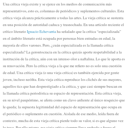
Una crítica vieja existe y se ejerce en los medios de comunicación más
representativos, esto es, columnas de periódicos y suplementos culturales. Esta
crítica vieja alcanza prácticamente a todas las artes. La vieja crítica se sustenta
en una posición de autoridad caduca y trasnochada. En una artículo reciente el
crítico literario
Ignacio Echevarria
ha señalado que la crítica “especializada”
en el ámbito literario está ocupada por personas bien entradas en edad, la
mayoría de ellos varones. Pero, ¿cuán especializada es la llamada crítica
especializada? La gerontocracia en la crítica quizás aporte respetabilidad a la
institución de la crítica, aún con un intenso olor a naftalina. Lo que le aporta es
su renovación. Pero la crítica vieja a la que me refiero no es solo una cuestión
de edad. Una crítica vieja (o una vieja crítica) es también ejercida por gente
joven, incluso neófita. Esta vieja crítica reproduce los clichés de sus mayores,
aquellos tics que han desprestigiado a la crítica, y que casi siempre buscan en
la llamada crítica periodística su espacio de representación. Esta crítica vieja,
en su nivel paupérrimo, se aferra como un clavo ardiente al único resquicio que
le queda; la supuesta legitimidad del espacio de representación que ocupa en
el periódico o suplemento en cuestión. Aislada de ese medio, leída fuera de
contexto, mucha de esta vieja crítica pierde todo su valor, si es que alguno vez
lo tuvo. Por ello mismo, esa vieja crítica siempre lleva grabado a fuego el