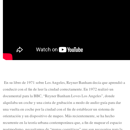
En su libro de 1971 sobre Los Angeles, Reyner Banham decía que aprendió a
conducir con el fin de leer la ciudad correctamente. En 1972 realizó un
documental para la BBC, “Reyner Banham Loves Los Angeles”, donde
alquilaba un coche y una cinta de grabación a modo de audio-guía para dar
una vuelta en coche por la ciudad con el fin de establecer un sistema de
orientación y un dispositivo de mapeo. Más recientemente, se ha hecho
recurrente en la teoría urbana contemporánea que, a fin de mapear el espacio
postmoderno, necesitamos de “mapas cognitivos” que son necesarios para la