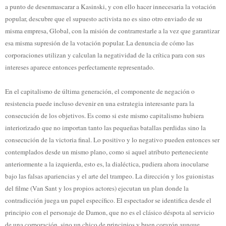
a punto de desenmascarar a Kasinski, y con ello hacer innecesaria la votación
popular, descubre que el supuesto activista no es sino otro enviado de su
misma empresa, Global, con la misión de contrarrestarle a la vez que garantizar
esa misma supresión de la votación popular. La denuncia de cómo las
corporaciones utilizan y calculan la negatividad de la crítica para con sus
intereses aparece entonces perfectamente representado.
En el capitalismo de última generación, el componente de negación o
resistencia puede incluso devenir en una estrategia interesante para la
consecución de los objetivos. Es como si este mismo capitalismo hubiera
interiorizado que no importan tanto las pequeñas batallas perdidas sino la
consecución de la victoria final. Lo positivo y lo negativo pueden entonces ser
contemplados desde un mismo plano, como si aquel atributo perteneciente
anteriormente a la izquierda, esto es, la dialéctica, pudiera ahora inocularse
bajo las falsas apariencias y el arte del trampeo. La dirección y los guionistas
del filme (Van Sant y los propios actores) ejecutan un plan donde la
contradicción juega un papel específico. El espectador se identifica desde el
principio con el personaje de Damon, que no es el clásico déspota al servicio
de una corporación, sino un chico de principios y buen corazón aunque