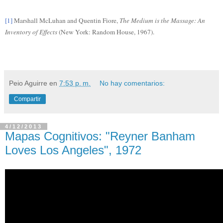
[1]
Marshall McLuhan and Quentin Fiore,
The Medium is the Massage: An
Inventory of Effects
(New York: Random House, 1967).
Peio Aguirre
en
7:53 p. m.
No hay comentarios:
Compartir
4/12/2013
Mapas Cognitivos: "Reyner Banham
Loves Los Angeles", 1972