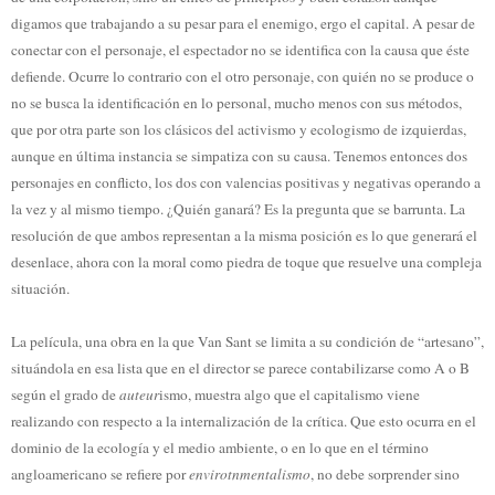
digamos que trabajando a su pesar para el enemigo, ergo el capital. A pesar de
conectar con el personaje, el espectador no se identifica con la causa que éste
defiende. Ocurre lo contrario con el otro personaje, con quién no se produce o
no se busca la identificación en lo personal, mucho menos con sus métodos,
que por otra parte son los clásicos del activismo y ecologismo de izquierdas,
aunque en última instancia se simpatiza con su causa. Tenemos entonces dos
personajes en conflicto, los dos con valencias positivas y negativas operando a
la vez y al mismo tiempo. ¿Quién ganará? Es la pregunta que se barrunta. La
resolución de que ambos representan a la misma posición es lo que generará el
desenlace, ahora con la moral como piedra de toque que resuelve una compleja
situación.
La película, una obra en la que Van Sant se limita a su condición de “artesano”,
situándola en esa lista que en el director se parece contabilizarse como A o B
según el grado de
auteur
ismo, muestra algo que el capitalismo viene
realizando con respecto a la internalización de la crítica. Que esto ocurra en el
dominio de la ecología y el medio ambiente, o en lo que en el término
angloamericano se refiere por
envirotnmentalismo
, no debe sorprender sino