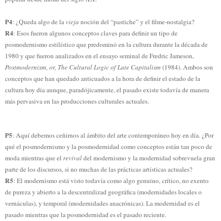
P4
: ¿Queda algo de la
vieja
noción del “pastiche” y el filme-nostalgia?
R4
: Esos fueron algunos conceptos claves para definir un tipo de
posmodernismo estilístico que predominó en la cultura durante la década de
1980 y que fueron analizados en el ensayo seminal de Fredric Jameson,
Postmodernism, or, The Cultural Logic of Late Capitalism
(1984). Ambos son
conceptos que han quedado anticuados a la hora de definir el estado de la
cultura hoy día aunque, paradójicamente, el pasado existe todavía de manera
más pervasiva en las producciones culturales actuales.
P5
: Aquí debemos ceñirnos al ámbito del arte contemporáneo hoy en día. ¿Por
qué el posmodernismo y la posmodernidad como conceptos están tan poco de
moda mientras que el
revival
del modernismo y la modernidad sobrevuela gran
parte de los discursos, si no muchas de las prácticas artísticas actuales?
R5
: El modernismo está visto todavía como algo genuino, crítico, no exento
de pureza y abierto a la descentralizad geográfica (modernidades locales o
vernáculas), y temporal (modernidades anacrónicas). La modernidad es el
pasado mientras que la posmodernidad es el pasado reciente.