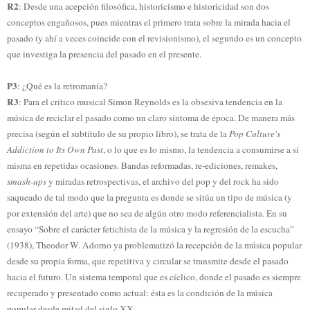
R2
: Desde una acepción filosófica, historicismo e historicidad son dos
conceptos engañosos, pues mientras el primero trata sobre la mirada hacia el
pasado (y ahí a veces coincide con el revisionismo), el segundo es un concepto
que investiga la presencia del pasado en el presente.
P3
: ¿Qué es la retromanía?
R3
: Para el crítico musical Simon Reynolds es la obsesiva tendencia en la
música de reciclar el pasado como un claro síntoma de época. De manera más
precisa (según el subtítulo de su propio libro), se trata de la
Pop Culture's
Addiction to Its Own Past
, o lo que es lo mismo, la tendencia a consumirse a sí
misma en repetidas ocasiones. Bandas reformadas, re-ediciones, remakes,
smash-ups
y miradas retrospectivas, el archivo del pop y del rock ha sido
saqueado de tal modo que la pregunta es donde se sitúa un tipo de música (y
por extensión del arte) que no sea de algún otro modo referencialista. En su
ensayo “Sobre el carácter fetichista de la música y la regresión de la escucha”
(1938), Theodor W. Adorno ya problematizó la recepción de la música popular
desde su propia forma, que repetitiva y circular se transmite desde el pasado
hacia el futuro. Un sistema temporal que es cíclico, donde el pasado es siempre
recuperado y presentado como actual: ésta es la condición de la música
popular desde mitad del siglo XX.