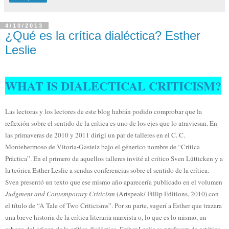
4/10/2013
¿Qué es la crítica dialéctica? Esther
Leslie
WHAT IS DIALECTICAL CRITICISM?
Las lectoras y los lectores de este blog habrán podido comprobar que la
reflexión sobre el sentido de la crítica es uno de los ejes que lo atraviesan. En
las primaveras de 2010 y 2011 dirigí un par de talleres en el C. C.
Montehermoso de Vitoria-Gasteiz bajo el génerico nombre de “Crítica
Práctica”. En el primero de aquellos talleres invité al crítico Sven Lütticken y a
la teórica Esther Leslie a sendas conferencias sobre el sentido de la crítica.
Sven presentó un texto que ese mismo año aparecería publicado en el volumen
Judgment and Contemporary Criticism
(Artspeak/ Fillip Editions, 2010) con
el título de “A Tale of Two Criticisms”. Por su parte, sugerí a Esther que trazara
una breve historia de la crítica literaria marxista o, lo que es lo mismo, un
esbozo del origen de la crítica dialéctica. Esther Leslie es profesora de estética