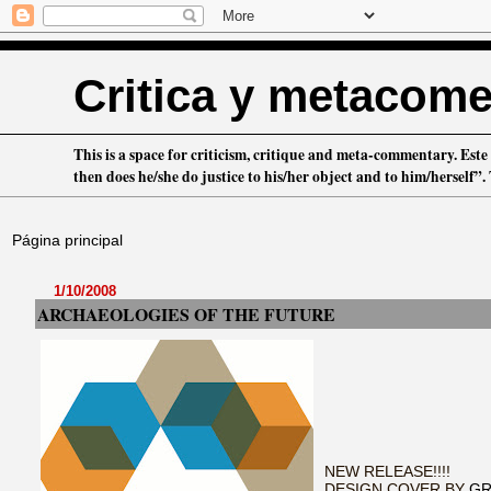
Critica y metacome
This is a space for criticism, critique and meta-commentary. Este 
then does he/she do justice to his/her object and to him/herself
Página principal
1/10/2008
ARCHAEOLOGIES OF THE FUTURE
NEW RELEASE!!!!
DESIGN COVER BY
GR