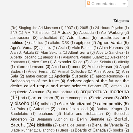
Comentarios
Etiquetas
(Re) Staging the Art Museum
(1)
1937
(1)
2005
(1)
24 Hours Psycho
(1)
A-desk
(5)
Abi Warburg
(2)
24/7
(1)
A + P Smithson
(1)
Abeceda
(1)
Adolf Loos
(5)
aesthetics and
abstracción
(2)
actualidad
(1)
politics
(7)
Agnes Varda
(6)
agitprop
(2)
afectos
(1)
affaire DSK
(1)
Agnès Varda
(2)
Alain Resnais
(3)
ajedrez
(1)
Akal
(1)
Alain Badiou
(1)
Albert Serra
(3)
Alan J. Pakula
(1)
Alan Sekulla
(1)
Alberto Sanchez
(1)
Alberto Toscano
(1)
alegoría
(1)
Alejandra Pombo Suárez
(1)
Aleksander
Alexander Kluge
(2)
Komarov
(1)
Alex Cox
(1)
Allan Sekula
(1)
alterity
altermodernismo
(3)
amor
(2)
Andrea Fraser
(3)
(1)
Ama Lur
(1)
Angel
Anni Albers
(2)
Anri
Bados
(1)
Ángel Ferrant
(1)
Animal Collective
(1)
Sala
(2)
Apolonija Sustersic
(3)
anton corbijn
(1)
apropiacionismo
(1)
Archaeologies of the future: the
Archaeologies of the future
(4)
desire called utopia and other science fictions
(6)
Armani
(1)
arquitectura moderna
arquitecto Aizpurua
(3)
arquitectura
(1)
(17)
arte
art criticism
(5)
arte conceptual
(3)
arte vasco
(3)
art
(1)
y diseño
(16)
Asier Mendizabal
(7)
atemporality
(5)
artistas
(1)
Autechre
(2)
auto-reflexibilidad
(4)
Au Pairs
(1)
Barbara Kruger
(1)
bauhaus
(3)
Belle and Sebastian
(2)
Benedict
Baudelaire
(1)
Bertolt
Anderson
(2)
Berlin Biennale
(2)
Benjamin Buchloh
(1)
Brecht
(24)
bibliofilia
(2)
Bienal de Venecia
(2)
Bienal de Berlin
(1)
Boards of Canada
(3)
books
(2)
Blade Runner
(1)
Blanchot
(1)
Bless
(1)