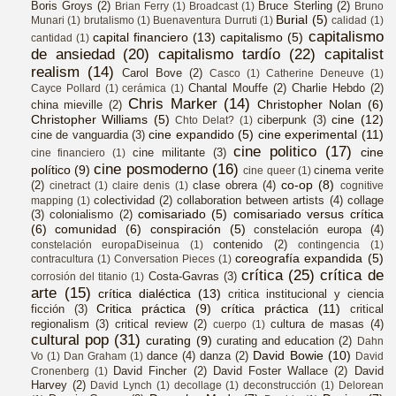
Boris Groys
(2)
Bruce Sterling
(2)
Brian Ferry
(1)
Broadcast
(1)
Bruno
Burial
(5)
Munari
(1)
brutalismo
(1)
Buenaventura Durruti
(1)
calidad
(1)
capitalismo
capital financiero
(13)
capitalismo
(5)
cantidad
(1)
de ansiedad
(20)
capitalismo tardío
(22)
capitalist
realism
(14)
Carol Bove
(2)
Casco
(1)
Catherine Deneuve
(1)
Chantal Mouffe
(2)
Charlie Hebdo
(2)
Cayce Pollard
(1)
cerámica
(1)
Chris Marker
(14)
Christopher Nolan
(6)
china mieville
(2)
Christopher Williams
(5)
cine
(12)
ciberpunk
(3)
Chto Delat?
(1)
cine expandido
(5)
cine experimental
(11)
cine de vanguardia
(3)
cine politico
(17)
cine
cine militante
(3)
cine financiero
(1)
cine posmoderno
(16)
político
(9)
cinema verite
cine queer
(1)
co-op
(8)
(2)
clase obrera
(4)
cinetract
(1)
claire denis
(1)
cognitive
colectividad
(2)
collaboration between artists
(4)
collage
mapping
(1)
comisariado
(5)
comisariado versus crítica
(3)
colonialismo
(2)
(6)
comunidad
(6)
conspiración
(5)
constelación europa
(4)
contenido
(2)
constelación europaDiseinua
(1)
contingencia
(1)
coreografía expandida
(5)
contracultura
(1)
Conversation Pieces
(1)
crítica
(25)
crítica de
Costa-Gavras
(3)
corrosión del titanio
(1)
arte
(15)
crítica dialéctica
(13)
critica institucional y ciencia
Critica práctica
(9)
crítica práctica
(11)
ficción
(3)
critical
regionalism
(3)
critical review
(2)
cultura de masas
(4)
cuerpo
(1)
cultural pop
(31)
curating
(9)
curating and education
(2)
Dahn
David Bowie
(10)
dance
(4)
danza
(2)
Vo
(1)
Dan Graham
(1)
David
David Fincher
(2)
David Foster Wallace
(2)
David
Cronenberg
(1)
Harvey
(2)
David Lynch
(1)
decollage
(1)
deconstrucción
(1)
Delorean